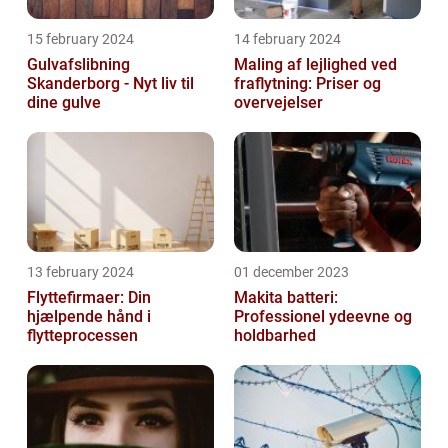
15 february 2024
14 february 2024
Gulvafslibning
Maling af lejlighed ved
Skanderborg - Nyt liv til
fraflytning: Priser og
dine gulve
overvejelser
13 february 2024
01 december 2023
Flyttefirmaer: Din
Makita batteri:
hjælpende hånd i
Professionel ydeevne og
flytteprocessen
holdbarhed