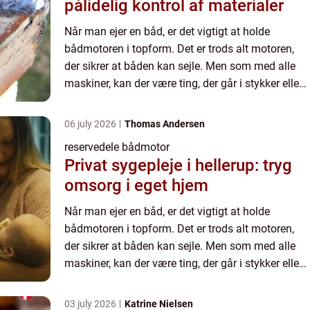
pålidelig kontrol af materialer
Når man ejer en båd, er det vigtigt at holde
bådmotoren i topform. Det er trods alt motoren,
der sikrer at båden kan sejle. Men som med alle
maskiner, kan der være ting, der går i stykker eller
bliver slidt ned. De...
06 july 2026
Thomas Andersen
reservedele bådmotor
Privat sygepleje i hellerup: tryg
omsorg i eget hjem
Når man ejer en båd, er det vigtigt at holde
bådmotoren i topform. Det er trods alt motoren,
der sikrer at båden kan sejle. Men som med alle
maskiner, kan der være ting, der går i stykker eller
bliver slidt ned. De...
03 july 2026
Katrine Nielsen