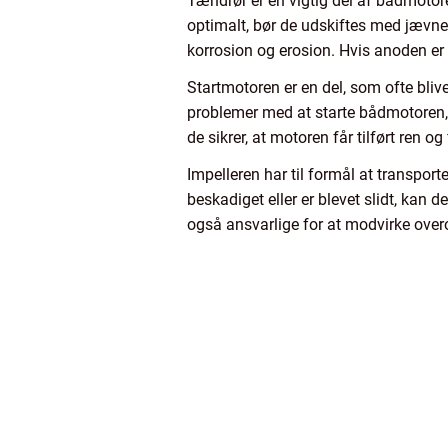
Tændrør er en vigtig del af bådmotoren
optimalt, bør de udskiftes med jævne
korrosion og erosion. Hvis anoden er 
Startmotoren er en del, som ofte blive
problemer med at starte bådmotoren, e
de sikrer, at motoren får tilført ren 
Impelleren har til formål at transport
beskadiget eller er blevet slidt, kan d
også ansvarlige for at modvirke overo