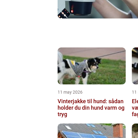
11 may 2026
11 
Vinterjakke til hund: sådan
Ele
holder du din hund varm og
væ
tryg
fa