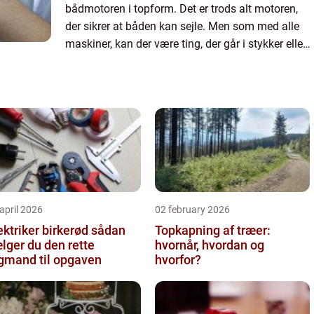
bådmotoren i topform. Det er trods alt motoren,
der sikrer at båden kan sejle. Men som med alle
maskiner, kan der være ting, der går i stykker eller
bliver slidt ned. De...
april 2026
02 february 2026
ktriker birkerød sådan
Topkapning af træer:
lger du den rette
hvornår, hvordan og
gmand til opgaven
hvorfor?