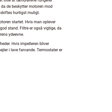
at tilse at tændrørene fungerer
n, da de beskytter motoren mod
skiftes hurtigst muligt.
motoren startet. Hvis man oplever
od stand. Filtre er også vigtige, da
torens ydeevne.
heder. Hvis impelleren bliver
sejler i lave farvande. Termostater er