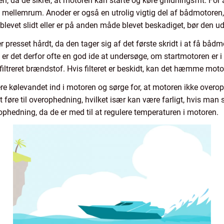
, da de sikrer, at motoren kan starte og køre gnidningsfrit. For 
 mellemrum. Anoder er også en utrolig vigtig del af bådmotore
blevet slidt eller er på anden måde blevet beskadiget, bør den ud
r presset hårdt, da den tager sig af det første skridt i at få båd
r det derfor ofte en god ide at undersøge, om startmotoren er i g
og filtreret brændstof. Hvis filteret er beskidt, kan det hæmme mo
ere kølevandet ind i motoren og sørge for, at motoren ikke overop
et føre til overophedning, hvilket især kan være farligt, hvis man 
phedning, da de er med til at regulere temperaturen i motoren.