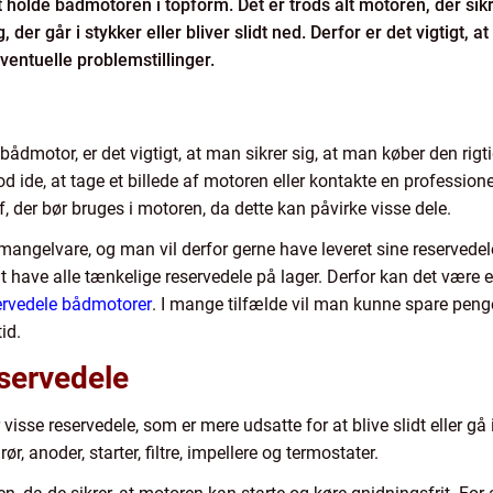
at holde bådmotoren i topform. Det er trods alt motoren, der si
der går i stykker eller bliver slidt ned. Derfor er det vigtigt, a
eventuelle problemstillinger.
bådmotor, er det vigtigt, at man sikrer sig, at man køber den rigti
od ide, at tage et billede af motoren eller kontakte en profession
 der bør bruges i motoren, da dette kan påvirke visse dele.
 mangelvare, og man vil derfor gerne have leveret sine reservedel
t have alle tænkelige reservedele på lager. Derfor kan det være en
ervedele bådmotorer
. I mange tilfælde vil man kunne spare peng
id.
servedele
visse reservedele, som er mere udsatte for at blive slidt eller gå
, anoder, starter, filtre, impellere og termostater.