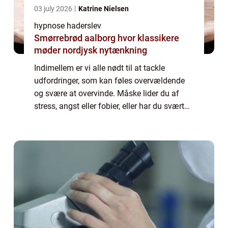
03 july 2026
Katrine Nielsen
hypnose haderslev
Smørrebrød aalborg hvor klassikere
møder nordjysk nytænkning
Indimellem er vi alle nødt til at tackle
udfordringer, som kan føles overvældende
og svære at overvinde. Måske lider du af
stress, angst eller fobier, eller har du svært
ved at håndtere smerter eller en kronisk
sygdom. Uanset hvad din udfordring er, ...