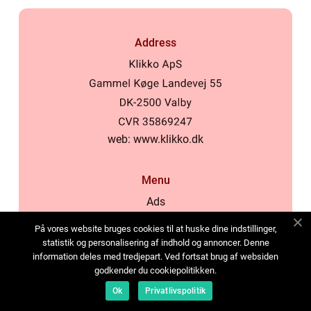
Address
web:
www.klikko.dk
Menu
Ads
About Us
På vores website bruges cookies til at huske dine indstillinger,
Cookies
statistik og personalisering af indhold og annoncer. Denne
information deles med tredjepart. Ved fortsat brug af websiden
Contact
godkender du cookiepolitikken.
Sitemap
Ok
Privatlivspolitik