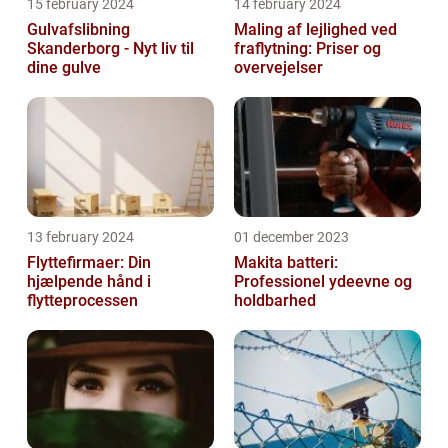
15 february 2024
14 february 2024
Gulvafslibning
Maling af lejlighed ved
Skanderborg - Nyt liv til
fraflytning: Priser og
dine gulve
overvejelser
13 february 2024
01 december 2023
Flyttefirmaer: Din
Makita batteri:
hjælpende hånd i
Professionel ydeevne og
flytteprocessen
holdbarhed