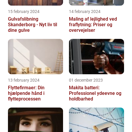
15 february 2024
14 february 2024
Gulvafslibning
Maling af lejlighed ved
Skanderborg - Nyt liv til
fraflytning: Priser og
dine gulve
overvejelser
13 february 2024
01 december 2023
Flyttefirmaer: Din
Makita batteri:
hjælpende hånd i
Professionel ydeevne og
flytteprocessen
holdbarhed