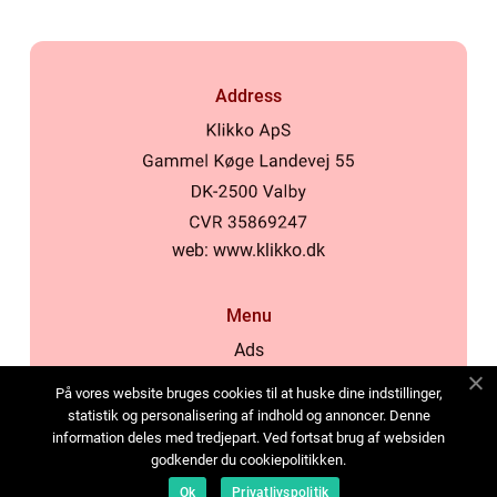
Address
web:
www.klikko.dk
Menu
Ads
About Us
På vores website bruges cookies til at huske dine indstillinger,
Cookies
statistik og personalisering af indhold og annoncer. Denne
information deles med tredjepart. Ved fortsat brug af websiden
Contact
godkender du cookiepolitikken.
Sitemap
Ok
Privatlivspolitik