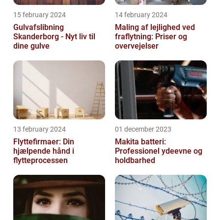
15 february 2024
14 february 2024
Gulvafslibning
Maling af lejlighed ved
Skanderborg - Nyt liv til
fraflytning: Priser og
dine gulve
overvejelser
13 february 2024
01 december 2023
Flyttefirmaer: Din
Makita batteri:
hjælpende hånd i
Professionel ydeevne og
flytteprocessen
holdbarhed