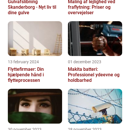
Gulvafslibning
Maling af lejlighed ved
Skanderborg - Nyt liv til
fraflytning: Priser og
dine gulve
overvejelser
13 february 2024
01 december 2023
Flyttefirmaer: Din
Makita batteri:
hjælpende hånd i
Professionel ydeevne og
flytteprocessen
holdbarhed
30 november 2023
28 november 2023