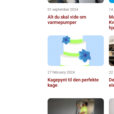
01 september 2024
14 
Alt du skal vide om
Ma
varmepumper
Kv
h
27 february 2024
22
Kagepynt til den perfekte
De
kage
el