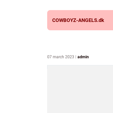
COWBOYZ-ANGELS.
dk
07 march 2023
admin