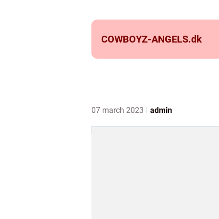
COWBOYZ-ANGELS.
dk
07 march 2023
admin