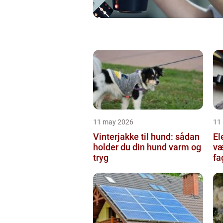
11 may 2026
11 
Vinterjakke til hund: sådan
Ele
holder du din hund varm og
væ
tryg
fa