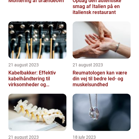
Montering af brændeovn
Opdag den autentiske
smag af Italien på en
italiensk restaurant
21 august 2023
21 august 2023
Kabelbakker: Effektiv
Reumatologen kan være
kabelhåndtering til
din vej til bedre led- og
virksomheder og
muskelsundhed
offentlige institutioner
21 august 2023
18 july 2023