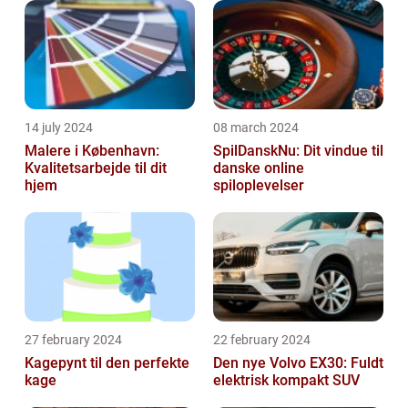
14 july 2024
08 march 2024
Malere i København:
SpilDanskNu: Dit vindue til
Kvalitetsarbejde til dit
danske online
hjem
spiloplevelser
27 february 2024
22 february 2024
Kagepynt til den perfekte
Den nye Volvo EX30: Fuldt
kage
elektrisk kompakt SUV