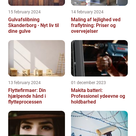
15 february 2024
14 february 2024
Gulvafslibning
Maling af lejlighed ved
Skanderborg - Nyt liv til
fraflytning: Priser og
dine gulve
overvejelser
13 february 2024
01 december 2023
Flyttefirmaer: Din
Makita batteri:
hjælpende hånd i
Professionel ydeevne og
flytteprocessen
holdbarhed