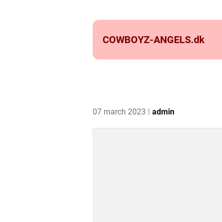
COWBOYZ-ANGELS.
dk
07 march 2023
admin