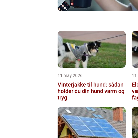
11 may 2026
11 
Vinterjakke til hund: sådan
Ele
holder du din hund varm og
væ
tryg
fa