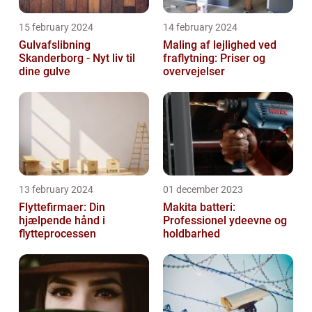
15 february 2024
14 february 2024
Gulvafslibning
Maling af lejlighed ved
Skanderborg - Nyt liv til
fraflytning: Priser og
dine gulve
overvejelser
13 february 2024
01 december 2023
Flyttefirmaer: Din
Makita batteri:
hjælpende hånd i
Professionel ydeevne og
flytteprocessen
holdbarhed