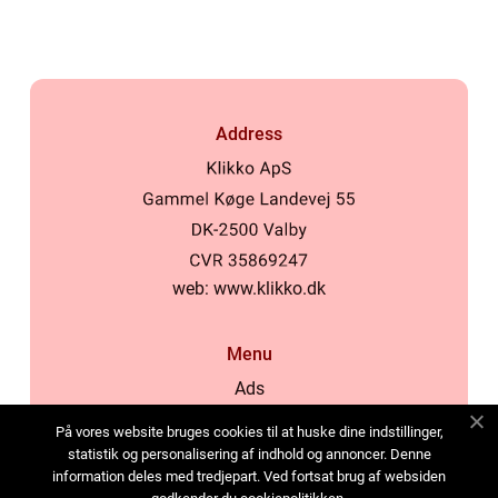
Address
web:
www.klikko.dk
Menu
Ads
About Us
På vores website bruges cookies til at huske dine indstillinger,
Cookies
statistik og personalisering af indhold og annoncer. Denne
information deles med tredjepart. Ved fortsat brug af websiden
Contact