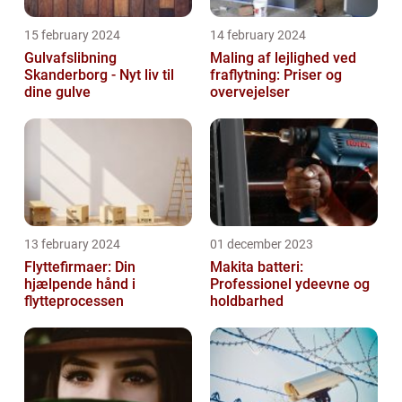
15 february 2024
14 february 2024
Gulvafslibning
Maling af lejlighed ved
Skanderborg - Nyt liv til
fraflytning: Priser og
dine gulve
overvejelser
13 february 2024
01 december 2023
Flyttefirmaer: Din
Makita batteri:
hjælpende hånd i
Professionel ydeevne og
flytteprocessen
holdbarhed