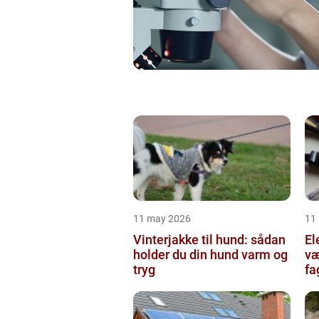
11 may 2026
11 
Vinterjakke til hund: sådan
Ele
holder du din hund varm og
væ
tryg
fa