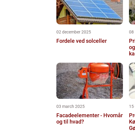
02 december 2025
08
Fordele ved solceller
Pr
og
ka
03 march 2025
15
Facadeelementer - Hvornår
Pr
og til hvad?
Kø
Gø