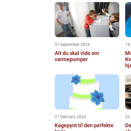
01 september 2024
14 
Alt du skal vide om
Ma
varmepumper
Kv
h
27 february 2024
22
Kagepynt til den perfekte
De