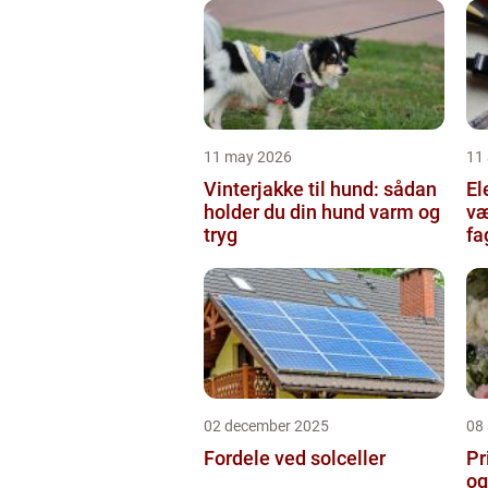
11 may 2026
11 
Vinterjakke til hund: sådan
Ele
holder du din hund varm og
væ
tryg
fa
02 december 2025
08
Fordele ved solceller
Pr
og