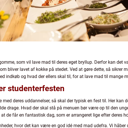
omme, som vil lave mad til deres eget bryllup. Derfor kan det v
som bliver lavet af kokke på stedet. Ved at gøre dette, så sikrer 
ed indkøb og hvad der ellers skal til, for at lave mad til mange 
ler studenterfesten
med deres uddannelser, så skal der typisk en fest til. Her kan 
ulde drage. Hvad der skal stå på menuen bør være op til den ung
at de får en fantastisk dag, som er arrangeret lige efter deres h
heder, hvor det kan være en god idé med mad udefra. Vi håber d