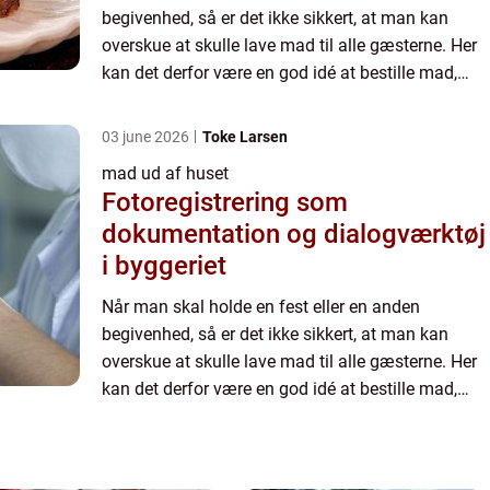
begivenhed, så er det ikke sikkert, at man kan
overskue at skulle lave mad til alle gæsterne. Her
kan det derfor være en god idé at bestille mad,
som bliver leveret. På den måde kan man spare
tid, og sikre si...
03 june 2026
Toke Larsen
mad ud af huset
Fotoregistrering som
dokumentation og dialogværktøj
i byggeriet
Når man skal holde en fest eller en anden
begivenhed, så er det ikke sikkert, at man kan
overskue at skulle lave mad til alle gæsterne. Her
kan det derfor være en god idé at bestille mad,
som bliver leveret. På den måde kan man spare
tid, og sikre si...