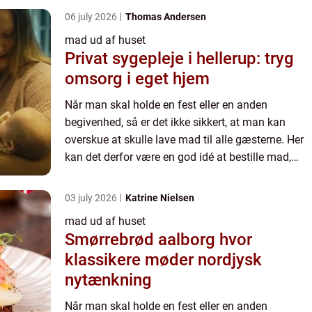
tid, og sikre si...
06 july 2026
Thomas Andersen
mad ud af huset
Privat sygepleje i hellerup: tryg
omsorg i eget hjem
Når man skal holde en fest eller en anden
begivenhed, så er det ikke sikkert, at man kan
overskue at skulle lave mad til alle gæsterne. Her
kan det derfor være en god idé at bestille mad,
som bliver leveret. På den måde kan man spare
tid, og sikre si...
03 july 2026
Katrine Nielsen
mad ud af huset
Smørrebrød aalborg hvor
klassikere møder nordjysk
nytænkning
Når man skal holde en fest eller en anden