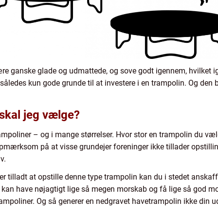
re ganske glade og udmattede, og sove godt igennem, hvilket i
således kun gode grunde til at investere i en trampolin. Og den b
 skal jeg vælge?
 trampoliner – og i mange størrelser. Hvor stor en trampolin du v
pmærksom på at visse grundejer foreninger ikke tillader opstillin
v.
 er tilladt at opstille denne type trampolin kan du i stedet anska
 kan have nøjagtigt lige så megen morskab og få lige så god mo
rampoliner. Og så generer en nedgravet havetrampolin ikke din u