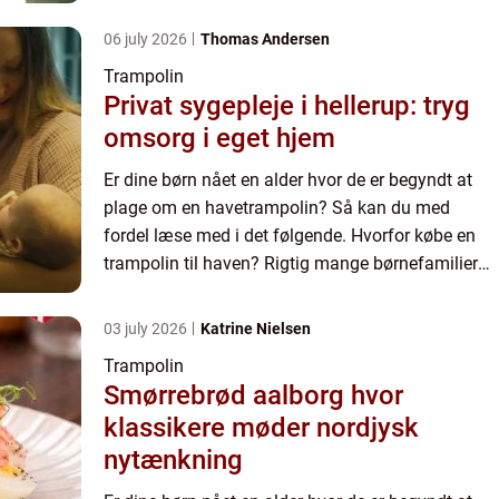
har valgt at udsty...
06 july 2026
Thomas Andersen
Trampolin
Privat sygepleje i hellerup: tryg
omsorg i eget hjem
Er dine børn nået en alder hvor de er begyndt at
plage om en havetrampolin? Så kan du med
fordel læse med i det følgende. Hvorfor købe en
trampolin til haven? Rigtig mange børnefamilier
har valgt at udsty...
03 july 2026
Katrine Nielsen
Trampolin
Smørrebrød aalborg hvor
klassikere møder nordjysk
nytænkning