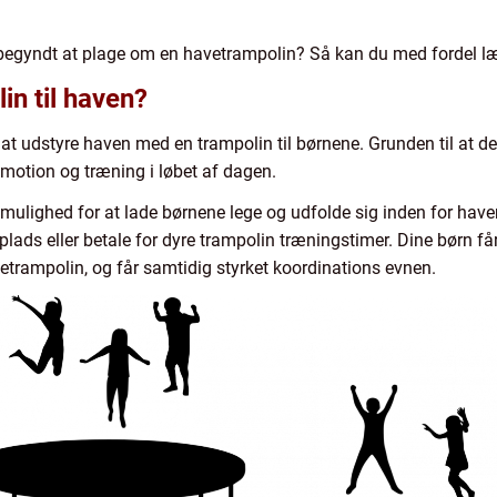
r begyndt at plage om en havetrampolin? Så kan du med fordel l
in til haven?
at udstyre haven med en trampolin til børnene. Grunden til at d
 motion og træning i løbet af dagen.
mulighed for at lade børnene lege og udfolde sig inden for hav
lads eller betale for dyre trampolin træningstimer. Dine børn få
rampolin, og får samtidig styrket koordinations evnen.