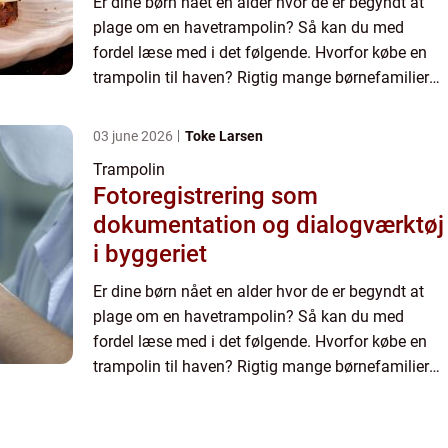
Er dine børn nået en alder hvor de er begyndt at
plage om en havetrampolin? Så kan du med
fordel læse med i det følgende. Hvorfor købe en
trampolin til haven? Rigtig mange børnefamilier
har valgt at udsty...
03 june 2026
Toke Larsen
Trampolin
Fotoregistrering som
dokumentation og dialogværktøj
i byggeriet
Er dine børn nået en alder hvor de er begyndt at
plage om en havetrampolin? Så kan du med
fordel læse med i det følgende. Hvorfor købe en
trampolin til haven? Rigtig mange børnefamilier
har valgt at udsty...