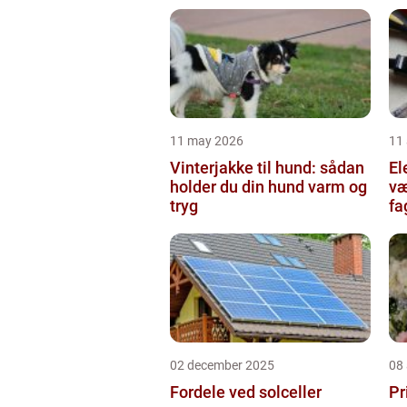
11 may 2026
11 
Vinterjakke til hund: sådan
Ele
holder du din hund varm og
væ
tryg
fa
02 december 2025
08
Fordele ved solceller
Pr