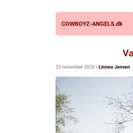
COWBOYZ-ANGELS.
dk
Væ
22 november 2020
Linnea Jensen