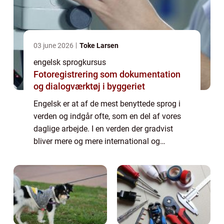
03 june 2026
Toke Larsen
engelsk sprogkursus
Fotoregistrering som dokumentation
og dialogværktøj i byggeriet
Engelsk er at af de mest benyttede sprog i
verden og indgår ofte, som en del af vores
daglige arbejde. I en verden der gradvist
bliver mere og mere international og
digitaliseret, vil det derfor for de fleste være
en fordel, med stærke sproglige kund...