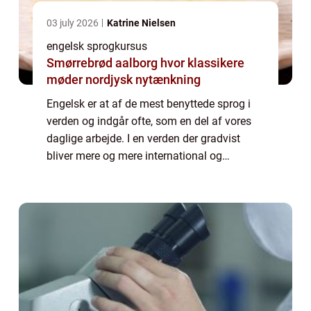
03 july 2026
Katrine Nielsen
engelsk sprogkursus
Smørrebrød aalborg hvor klassikere
møder nordjysk nytænkning
Engelsk er at af de mest benyttede sprog i
verden og indgår ofte, som en del af vores
daglige arbejde. I en verden der gradvist
bliver mere og mere international og
digitaliseret, vil det derfor for de fleste være
en fordel, med stærke sproglige kund...