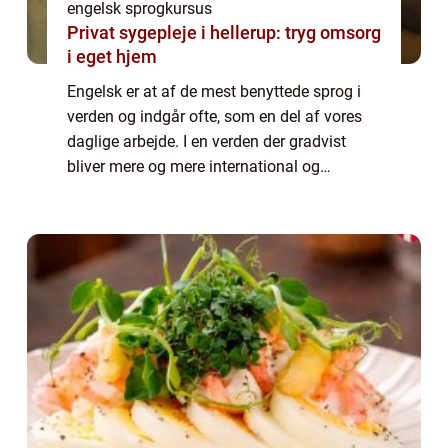
engelsk sprogkursus
Privat sygepleje i hellerup: tryg omsorg
i eget hjem
Engelsk er at af de mest benyttede sprog i
verden og indgår ofte, som en del af vores
daglige arbejde. I en verden der gradvist
bliver mere og mere international og
digitaliseret, vil det derfor for de fleste være
en fordel, med stærke sproglige kund...