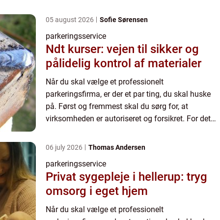
05 august 2026
Sofie Sørensen
parkeringsservice
Ndt kurser: vejen til sikker og
pålidelig kontrol af materialer
Når du skal vælge et professionelt
parkeringsfirma, er der et par ting, du skal huske
på. Først og fremmest skal du sørg for, at
virksomheden er autoriseret og forsikret. For det
andet skal du tjekke, hvilke anmeldelser de har. Et
godt parkeringsfirm...
06 july 2026
Thomas Andersen
parkeringsservice
Privat sygepleje i hellerup: tryg
omsorg i eget hjem
Når du skal vælge et professionelt