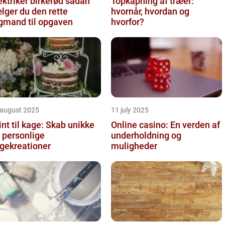
ktriker birkerød sådan
Topkapning af træer:
lger du den rette
hvornår, hvordan og
gmand til opgaven
hvorfor?
 august 2025
11 july 2025
int til kage: Skab unikke
Online casino: En verden af
 personlige
underholdning og
gekreationer
muligheder