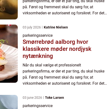
parkeringsfirma, er der et par ting, du skal huske
på. Først og fremmest skal du sørg for, at
virksomheden er autoriseret og forsikret. For det
andet skal du tjekke, hvilke anmeldelser de har. Et
godt parkeringsfirm...
03 july 2026
Katrine Nielsen
parkeringsservice
Smørrebrød aalborg hvor
klassikere møder nordjysk
nytænkning
Når du skal vælge et professionelt
parkeringsfirma, er der et par ting, du skal huske
på. Først og fremmest skal du sørg for, at
virksomheden er autoriseret og forsikret. For det
andet skal du tjekke, hvilke anmeldelser de har. Et
godt parkeringsfirm...
03 june 2026
Toke Larsen
parkeringsservice