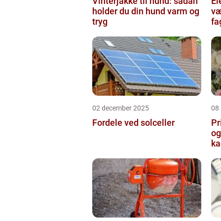
Vinterjakke til hund: sådan
Ele
holder du din hund varm og
væ
tryg
fa
02 december 2025
08
Fordele ved solceller
Pr
og
ka