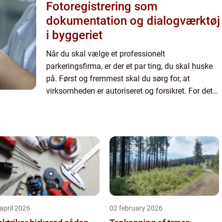
Fotoregistrering som
dokumentation og dialogværktøj
i byggeriet
Når du skal vælge et professionelt
parkeringsfirma, er der et par ting, du skal huske
på. Først og fremmest skal du sørg for, at
virksomheden er autoriseret og forsikret. For det
andet skal du tjekke, hvilke anmeldelser de har. Et
godt parkeringsfirm...
april 2026
02 february 2026