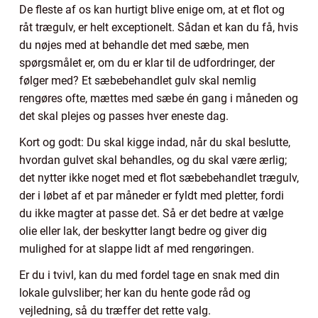
De fleste af os kan hurtigt blive enige om, at et flot og
råt trægulv, er helt exceptionelt. Sådan et kan du få, hvis
du nøjes med at behandle det med sæbe, men
spørgsmålet er, om du er klar til de udfordringer, der
følger med? Et sæbebehandlet gulv skal nemlig
rengøres ofte, mættes med sæbe én gang i måneden og
det skal plejes og passes hver eneste dag.
Kort og godt: Du skal kigge indad, når du skal beslutte,
hvordan gulvet skal behandles, og du skal være ærlig;
det nytter ikke noget med et flot sæbebehandlet trægulv,
der i løbet af et par måneder er fyldt med pletter, fordi
du ikke magter at passe det. Så er det bedre at vælge
olie eller lak, der beskytter langt bedre og giver dig
mulighed for at slappe lidt af med rengøringen.
Er du i tvivl, kan du med fordel tage en snak med din
lokale gulvsliber; her kan du hente gode råd og
vejledning, så du træffer det rette valg.