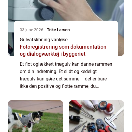
03 june 2026
Toke Larsen
Gulvafslibning vanløse
Fotoregistrering som dokumentation
og dialogværktøj i byggeriet
Et flot oglækkert trægulv kan danne rammen
om din indretning. Et slidt og kedeligt
trægulv kan gøre det samme – det er bare
ikke den positive og flotte ramme, du
drømmer. Er dit trægulv slidt, giv det en
gulvafslibning! Bor du i Vanløse, så er det
en...