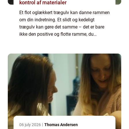
kontrol af materialer
Et flot oglækkert trægulv kan danne rammen
om din indretning. Et slidt og kedeligt
trægulv kan gøre det samme – det er bare
ikke den positive og flotte ramme, du
drømmer. Er dit trægulv slidt, giv det en
gulvafslibning! Bor du i Vanløse, så er det
en...
06 july 2026
Thomas Andersen