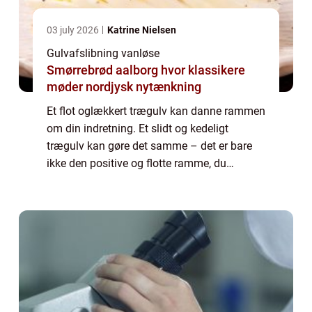
03 july 2026
Katrine Nielsen
Gulvafslibning vanløse
Smørrebrød aalborg hvor klassikere
møder nordjysk nytænkning
Et flot oglækkert trægulv kan danne rammen
om din indretning. Et slidt og kedeligt
trægulv kan gøre det samme – det er bare
ikke den positive og flotte ramme, du
drømmer. Er dit trægulv slidt, giv det en
gulvafslibning! Bor du i Vanløse, så er det
en...