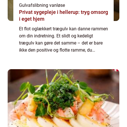
Gulvafslibning vanløse
Privat sygepleje i hellerup: tryg omsorg
i eget hjem
Et flot oglækkert trægulv kan danne rammen
om din indretning. Et slidt og kedeligt
trægulv kan gøre det samme – det er bare
ikke den positive og flotte ramme, du
drømmer. Er dit trægulv slidt, giv det en
gulvafslibning! Bor du i Vanløse, så er det
en...