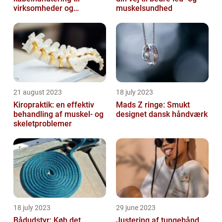
virksomheder og
muskelsundhed
offentlige institutioner
21 august 2023
18 july 2023
Kiropraktik: en effektiv
Mads Z ringe: Smukt
behandling af muskel- og
designet dansk håndværk
skeletproblemer
18 july 2023
29 june 2023
Bådudstyr: Køb det
Justering af tungebånd