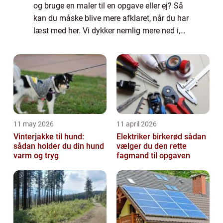
og bruge en maler til en opgave eller ej? Så
kan du måske blive mere afklaret, når du har
læst med her. Vi dykker nemlig mere ned i,
hvornår en maler er den rette at gå til. Så
læs med her. Tidspunkter hv...
11 may 2026
11 april 2026
Vinterjakke til hund:
Elektriker birkerød sådan
sådan holder du din hund
vælger du den rette
varm og tryg
fagmand til opgaven