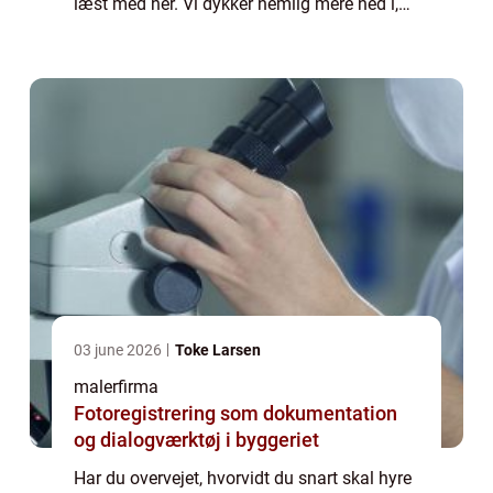
læst med her. Vi dykker nemlig mere ned i,
hvornår en maler er den rette at gå til. Så
læs med her. Tidspunkter hv...
03 june 2026
Toke Larsen
malerfirma
Fotoregistrering som dokumentation
og dialogværktøj i byggeriet
Har du overvejet, hvorvidt du snart skal hyre