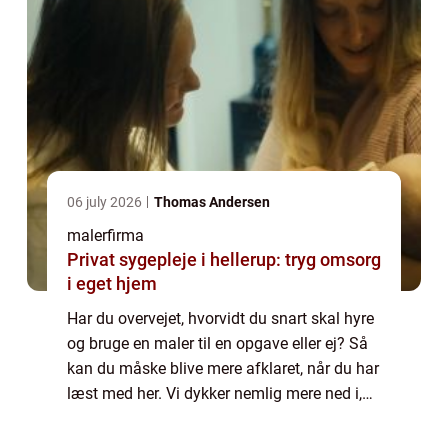
06 july 2026
Thomas Andersen
malerfirma
Privat sygepleje i hellerup: tryg omsorg
i eget hjem
Har du overvejet, hvorvidt du snart skal hyre
og bruge en maler til en opgave eller ej? Så
kan du måske blive mere afklaret, når du har
læst med her. Vi dykker nemlig mere ned i,
hvornår en maler er den rette at gå til. Så
læs med her. Tidspunkter hv...