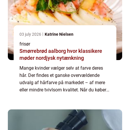
03 july 2026
Katrine Nielsen
frisør
Smørrebrød aalborg hvor klassikere
møder nordjysk nytænkning
Mange kvinder vælger selv at farve deres
hår. Der findes et ganske overvældende
udvalg af hårfarve på markedet – af mere
eller mindre tvivlsom kvalitet. Når du køber
farve til dit hår i supermarkedet, og selv
forsøger dig med at farve dit hår, løber ...