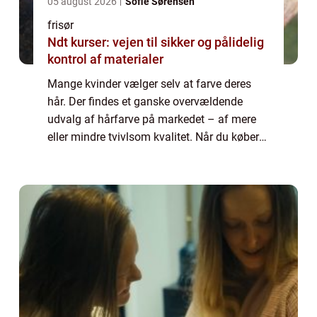
05 august 2026
Sofie Sørensen
frisør
Ndt kurser: vejen til sikker og pålidelig
kontrol af materialer
Mange kvinder vælger selv at farve deres
hår. Der findes et ganske overvældende
udvalg af hårfarve på markedet – af mere
eller mindre tvivlsom kvalitet. Når du køber
farve til dit hår i supermarkedet, og selv
forsøger dig med at farve dit hår, løber ...