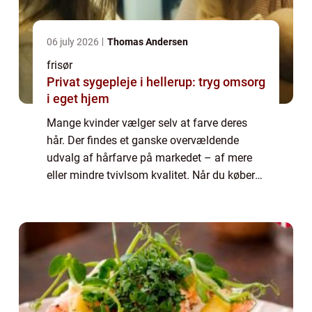
06 july 2026
Thomas Andersen
frisør
Privat sygepleje i hellerup: tryg omsorg
i eget hjem
Mange kvinder vælger selv at farve deres
hår. Der findes et ganske overvældende
udvalg af hårfarve på markedet – af mere
eller mindre tvivlsom kvalitet. Når du køber
farve til dit hår i supermarkedet, og selv
forsøger dig med at farve dit hår, løber ...