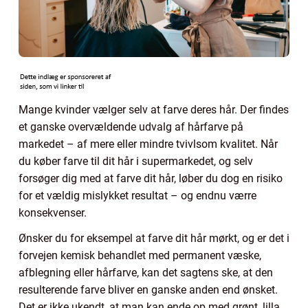
Mange kvinder vælger selv at farve deres hår. Der findes
et ganske overvældende udvalg af hårfarve på
markedet – af mere eller mindre tvivlsom kvalitet. Når
du køber farve til dit hår i supermarkedet, og selv
forsøger dig med at farve dit hår, løber du dog en risiko
for et vældig mislykket resultat – og endnu værre
konsekvenser.
Ønsker du for eksempel at farve dit hår mørkt, og er det i
forvejen kemisk behandlet med permanent væske,
afblegning eller hårfarve, kan det sagtens ske, at den
resulterende farve bliver en ganske anden end ønsket.
Det er ikke ukendt, at man kan ende op med grønt, lilla