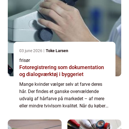
03 june 2026
Toke Larsen
frisør
Fotoregistrering som dokumentation
og dialogværktøj i byggeriet
Mange kvinder vælger selv at farve deres
hår. Der findes et ganske overvældende
udvalg af hårfarve på markedet – af mere
eller mindre tvivlsom kvalitet. Når du køber
farve til dit hår i supermarkedet, og selv
forsøger dig med at farve dit hår, løber ...