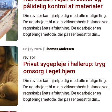
pålidelig kontrol af materialer
Din revisor kan hjælpe dig med alle mulige ting.
De udarbejder bl.a. din virksomheds balance ved
regnskabsårets afslutning. De udarbejder en
bogføringsmetode, der passer bedst til din
virksomhed, og informerer dig om alle de fradrag,
som du kan være ...
06 july 2026
Thomas Andersen
revisor
Privat sygepleje i hellerup: tryg
omsorg i eget hjem
Din revisor kan hjælpe dig med alle mulige ting.
De udarbejder bl.a. din virksomheds balance ved
regnskabsårets afslutning. De udarbejder en
bogføringsmetode, der passer bedst til din
virksomhed, og informerer dig om alle de fradrag,
som du kan være ...