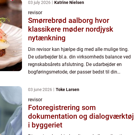
03 july 2026
Katrine Nielsen
revisor
Smørrebrød aalborg hvor
klassikere møder nordjysk
nytænkning
Din revisor kan hjælpe dig med alle mulige ting.
De udarbejder bl.a. din virksomheds balance ved
regnskabsårets afslutning. De udarbejder en
bogføringsmetode, der passer bedst til din
virksomhed, og informerer dig om alle de fradrag,
som du kan være ...
03 june 2026
Toke Larsen
revisor
Fotoregistrering som
dokumentation og dialogværktøj
i byggeriet