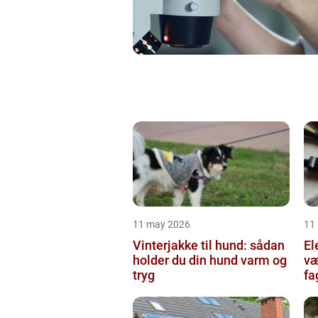
11 may 2026
11 
Vinterjakke til hund: sådan
Ele
holder du din hund varm og
væ
tryg
fa