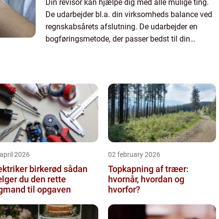
Din revisor kan hjælpe dig med alle mulige ting.
De udarbejder bl.a. din virksomheds balance ved
regnskabsårets afslutning. De udarbejder en
bogføringsmetode, der passer bedst til din
virksomhed, og informerer dig om alle de fradrag,
som du kan være ...
april 2026
02 february 2026
ktriker birkerød sådan
Topkapning af træer:
lger du den rette
hvornår, hvordan og
gmand til opgaven
hvorfor?