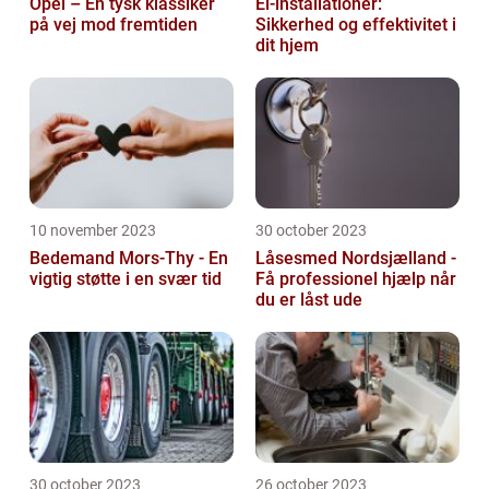
Opel – En tysk klassiker
El-installationer:
på vej mod fremtiden
Sikkerhed og effektivitet i
dit hjem
10 november 2023
30 october 2023
Bedemand Mors-Thy - En
Låsesmed Nordsjælland -
vigtig støtte i en svær tid
Få professionel hjælp når
du er låst ude
30 october 2023
26 october 2023