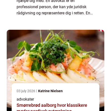
hjælpe dig med. En advokat er en
professionel person, der kan yde juridisk
rådgivning og repræsentere dig i retten. En
advokat kan også hjælpe dig med juridisk
papirarbejde, kontrakter og andre juridiske
dokum...
03 july 2026
Katrine Nielsen
advokater
Smørrebrød aalborg hvor klassikere