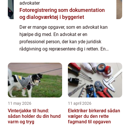
advokater
Fotoregistrering som dokumentation
og dialogværktøj i byggeriet
Der er mange opgaver, som en advokat kan
hjælpe dig med. En advokat er en
professionel person, der kan yde juridisk
rådgivning og repræsentere dig i retten. En
advokat kan også hjælpe dig med juridisk
papirarbejde, kontrakter og andre juridiske
dokum...
11 may 2026
11 april 2026
Vinterjakke til hund:
Elektriker birkerød sådan
sådan holder du din hund
vælger du den rette
varm og tryg
fagmand til opgaven