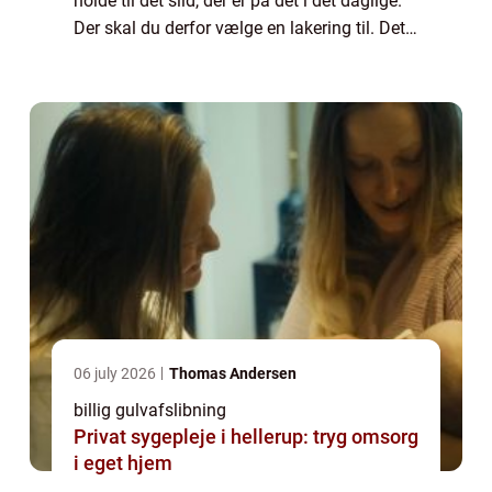
holde til det slid, der er på det i det daglige.
Der skal du derfor vælge en lakering til. Det
kan være en hvid eller en lys l...
06 july 2026
Thomas Andersen
billig gulvafslibning
Privat sygepleje i hellerup: tryg omsorg
i eget hjem