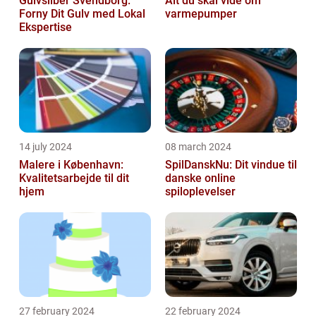
Gulvsliber Svendborg:
Alt du skal vide om
Forny Dit Gulv med Lokal
varmepumper
Ekspertise
14 july 2024
08 march 2024
Malere i København:
SpilDanskNu: Dit vindue til
Kvalitetsarbejde til dit
danske online
hjem
spiloplevelser
27 february 2024
22 february 2024