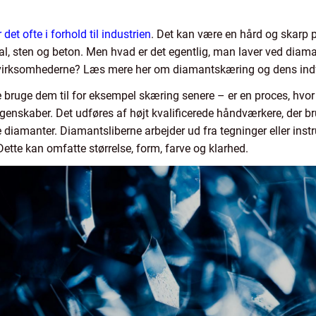
r det ofte i forhold til industrien
. Det kan være en hård og skarp
tal, sten og beton. Men hvad er det egentlig, man laver ved dia
 virksomhederne? Læs mere her om diamantskæring og dens indfl
 bruge dem til for eksempel skæring senere – er en proces, hvor
skaber. Det udføres af højt kvalificerede håndværkere, der br
e diamanter. Diamantsliberne arbejder ud fra tegninger eller inst
ette kan omfatte størrelse, form, farve og klarhed.