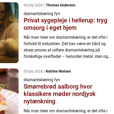
diamantskæri...
06 july 2026
Thomas Andersen
diamantskæring fyn
Privat sygepleje i hellerup: tryg
omsorg i eget hjem
Når man taler om diamantskæring, er det ofte i
forhold til industrien. Det kan være en hård og
skarp proces at udføre diamantskæring på
forskellige overflader – herunder metal, sten og
beton. Men hvad er det egentlig, man laver ved
diamantskæri...
03 july 2026
Katrine Nielsen
diamantskæring fyn
Smørrebrød aalborg hvor
klassikere møder nordjysk
nytænkning
Når man taler om diamantskæring, er det ofte i