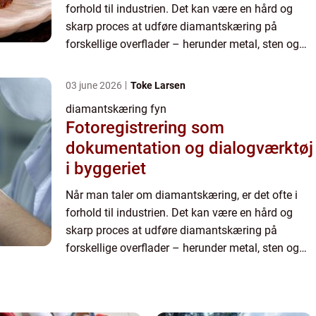
forhold til industrien. Det kan være en hård og
skarp proces at udføre diamantskæring på
forskellige overflader – herunder metal, sten og
beton. Men hvad er det egentlig, man laver ved
diamantskæri...
03 june 2026
Toke Larsen
diamantskæring fyn
Fotoregistrering som
dokumentation og dialogværktøj
i byggeriet
Når man taler om diamantskæring, er det ofte i
forhold til industrien. Det kan være en hård og
skarp proces at udføre diamantskæring på
forskellige overflader – herunder metal, sten og
beton. Men hvad er det egentlig, man laver ved
diamantskæri...