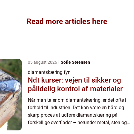
Read more articles here
05 august 2026
Sofie Sørensen
diamantskæring fyn
Ndt kurser: vejen til sikker og
pålidelig kontrol af materialer
Når man taler om diamantskæring, er det ofte i
forhold til industrien. Det kan være en hård og
skarp proces at udføre diamantskæring på
forskellige overflader – herunder metal, sten og
beton. Men hvad er det egentlig, man laver ved