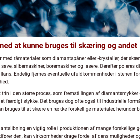
ed at kunne bruges til skæring og andet
ed råmaterialer som diamantspåner eller -krystaller, der skære
ave, slibemaskiner, boremaskiner og lasere. Derefter poleres di
brillans. Endelig fjernes eventuelle ufuldkommenheder i stenen for 
rhed.
 trin i den større proces, som fremstillingen af diamantsmykker e
t færdigt stykke. Det bruges dog ofte også til industrielle formål
n bruges til at skære en række forskellige materialer, herunder b
mantslibning en vigtig rolle i produktionen af mange forskellige 
dfører den, kan virksomheder drage fordel af dens muligheder og