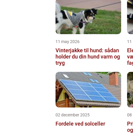
11 may 2026
11 
Vinterjakke til hund: sådan
Ele
holder du din hund varm og
væ
tryg
fa
02 december 2025
08
Fordele ved solceller
Pr
og