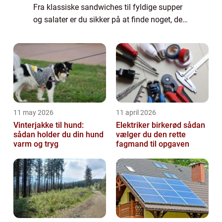
Fra klassiske sandwiches til fyldige supper
og salater er du sikker på at finde noget, der
tilfredsstiller din appetit. Men selv om der er
mange ting, du kan købe ho...
11 may 2026
11 april 2026
Vinterjakke til hund:
Elektriker birkerød sådan
sådan holder du din hund
vælger du den rette
varm og tryg
fagmand til opgaven