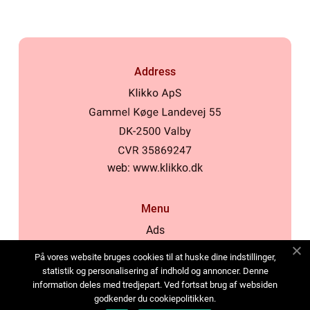
Address
web:
www.klikko.dk
Menu
Ads
About Us
På vores website bruges cookies til at huske dine indstillinger,
Cookies
statistik og personalisering af indhold og annoncer. Denne
information deles med tredjepart. Ved fortsat brug af websiden
Contact
godkender du cookiepolitikken.
Sitemap