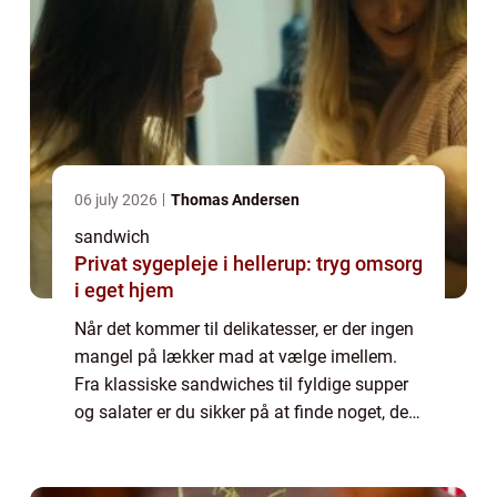
06 july 2026
Thomas Andersen
sandwich
Privat sygepleje i hellerup: tryg omsorg
i eget hjem
Når det kommer til delikatesser, er der ingen
mangel på lækker mad at vælge imellem.
Fra klassiske sandwiches til fyldige supper
og salater er du sikker på at finde noget, der
tilfredsstiller din appetit. Men selv om der er
mange ting, du kan købe ho...