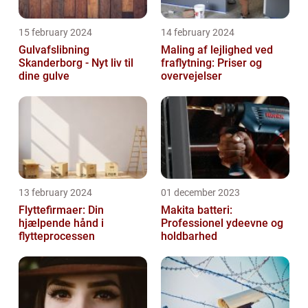
15 february 2024
14 february 2024
Gulvafslibning
Maling af lejlighed ved
Skanderborg - Nyt liv til
fraflytning: Priser og
dine gulve
overvejelser
13 february 2024
01 december 2023
Flyttefirmaer: Din
Makita batteri:
hjælpende hånd i
Professionel ydeevne og
flytteprocessen
holdbarhed