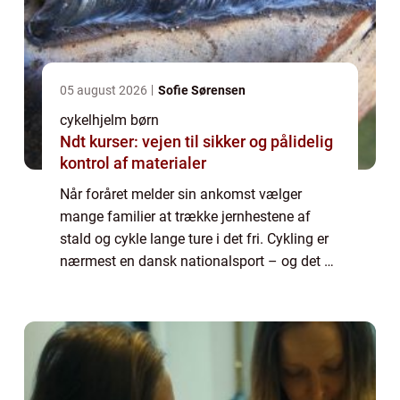
05 august 2026
Sofie Sørensen
cykelhjelm børn
Ndt kurser: vejen til sikker og pålidelig
kontrol af materialer
Når foråret melder sin ankomst vælger
mange familier at trække jernhestene af
stald og cykle lange ture i det fri. Cykling er
nærmest en dansk nationalsport – og det er
en positiv ting. Når du vælger cyklen frem
for bilen får du mere motion til hverd...