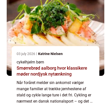
03 july 2026
Katrine Nielsen
cykelhjelm børn
Smørrebrød aalborg hvor klassikere
møder nordjysk nytænkning
Når foråret melder sin ankomst vælger
mange familier at trække jernhestene af
stald og cykle lange ture i det fri. Cykling er
nærmest en dansk nationalsport – og det er
en positiv ting. Når du vælger cyklen frem