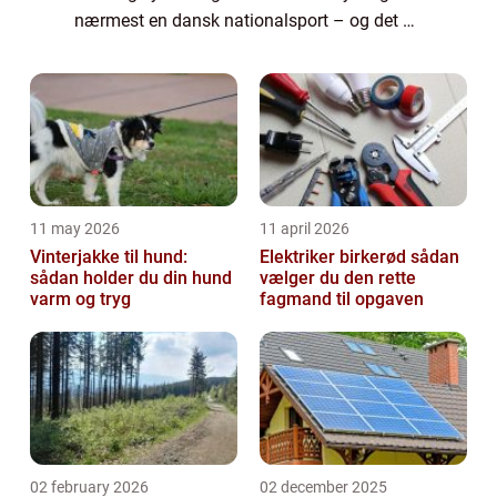
nærmest en dansk nationalsport – og det er
en positiv ting. Når du vælger cyklen frem
for bilen får du mere motion til hverd...
11 may 2026
11 april 2026
Vinterjakke til hund:
Elektriker birkerød sådan
sådan holder du din hund
vælger du den rette
varm og tryg
fagmand til opgaven
02 february 2026
02 december 2025