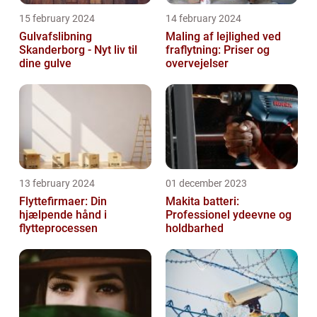
15 february 2024
14 february 2024
Gulvafslibning
Maling af lejlighed ved
Skanderborg - Nyt liv til
fraflytning: Priser og
dine gulve
overvejelser
13 february 2024
01 december 2023
Flyttefirmaer: Din
Makita batteri:
hjælpende hånd i
Professionel ydeevne og
flytteprocessen
holdbarhed