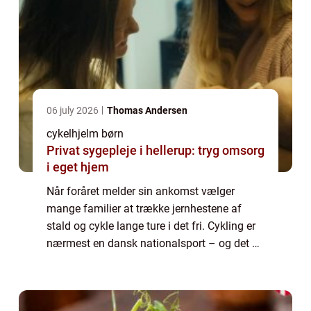
06 july 2026
Thomas Andersen
cykelhjelm børn
Privat sygepleje i hellerup: tryg omsorg
i eget hjem
Når foråret melder sin ankomst vælger
mange familier at trække jernhestene af
stald og cykle lange ture i det fri. Cykling er
nærmest en dansk nationalsport – og det er
en positiv ting. Når du vælger cyklen frem
for bilen får du mere motion til hverd...