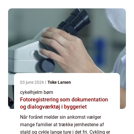
for bilen får du mere motion til hverd...
03 june 2026
Toke Larsen
cykelhjelm børn
Fotoregistrering som dokumentation
og dialogværktøj i byggeriet
Når foråret melder sin ankomst vælger
mange familier at trække jernhestene af
stald og cykle lange ture i det fri. Cykling er