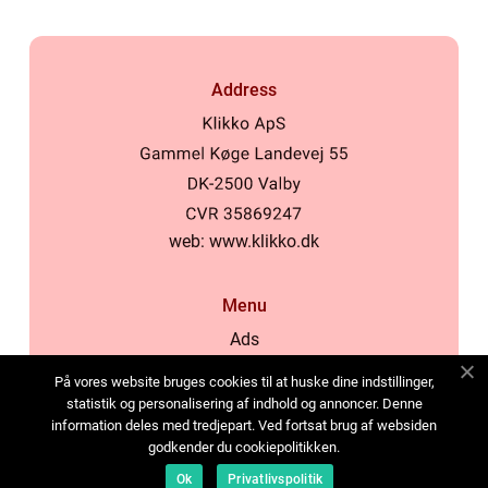
Address
web:
www.klikko.dk
Menu
Ads
About Us
På vores website bruges cookies til at huske dine indstillinger,
Cookies
statistik og personalisering af indhold og annoncer. Denne
information deles med tredjepart. Ved fortsat brug af websiden
Contact
godkender du cookiepolitikken.
Sitemap
Ok
Privatlivspolitik