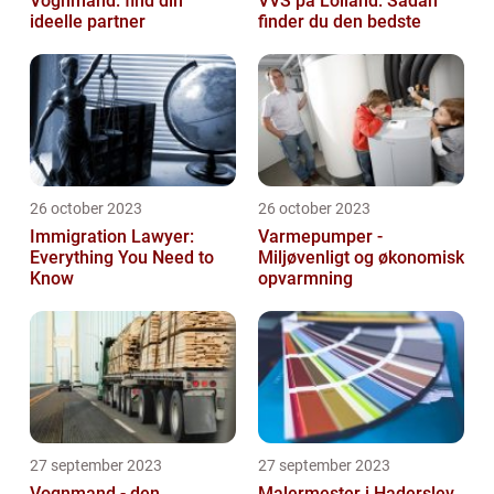
Vognmand: find din
VVS på Lolland: Sådan
ideelle partner
finder du den bedste
26 october 2023
26 october 2023
Immigration Lawyer:
Varmepumper -
Everything You Need to
Miljøvenligt og økonomisk
Know
opvarmning
27 september 2023
27 september 2023
Vognmand - den
Malermester i Haderslev