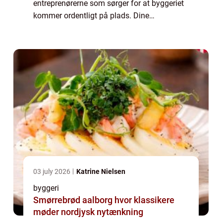
entreprenørerne som sørger for at byggeriet
kommer ordentligt på plads. Dine
entreprenører er vigtige brikker i spillet når
dit bygge projekt skal forløbe efter plan...
03 july 2026
Katrine Nielsen
byggeri
Smørrebrød aalborg hvor klassikere
møder nordjysk nytænkning