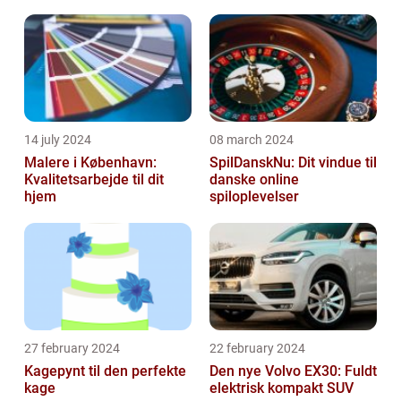
14 july 2024
08 march 2024
Malere i København:
SpilDanskNu: Dit vindue til
Kvalitetsarbejde til dit
danske online
hjem
spiloplevelser
27 february 2024
22 february 2024
Kagepynt til den perfekte
Den nye Volvo EX30: Fuldt
kage
elektrisk kompakt SUV