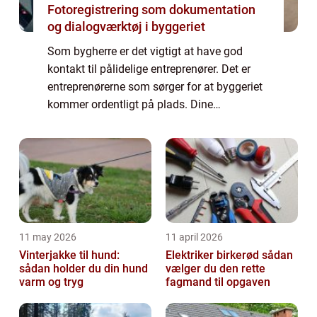
Fotoregistrering som dokumentation
og dialogværktøj i byggeriet
Som bygherre er det vigtigt at have god
kontakt til pålidelige entreprenører. Det er
entreprenørerne som sørger for at byggeriet
kommer ordentligt på plads. Dine
entreprenører er vigtige brikker i spillet når
dit bygge projekt skal forløbe efter plan...
11 may 2026
11 april 2026
Vinterjakke til hund:
Elektriker birkerød sådan
sådan holder du din hund
vælger du den rette
varm og tryg
fagmand til opgaven