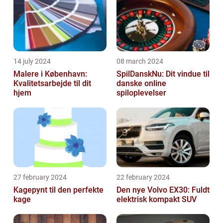
14 july 2024
08 march 2024
Malere i København:
SpilDanskNu: Dit vindue til
Kvalitetsarbejde til dit
danske online
hjem
spiloplevelser
27 february 2024
22 february 2024
Kagepynt til den perfekte
Den nye Volvo EX30: Fuldt
kage
elektrisk kompakt SUV