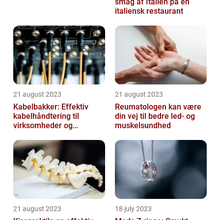
smag af Italien på en
italiensk restaurant
21 august 2023
21 august 2023
Kabelbakker: Effektiv
Reumatologen kan være
kabelhåndtering til
din vej til bedre led- og
virksomheder og
muskelsundhed
offentlige institutioner
21 august 2023
18 july 2023