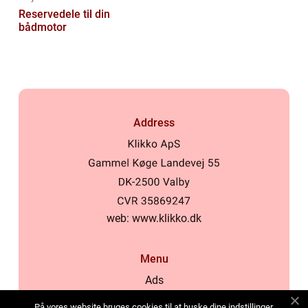
Reservedele til din
bådmotor
Address
web:
www.klikko.dk
Menu
Ads
About Us
På vores website bruges cookies til at huske dine indstillinger,