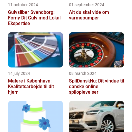
11 october 2024
01 september 2024
Gulvsliber Svendborg:
Alt du skal vide om
Forny Dit Gulv med Lokal
varmepumper
Ekspertise
14 july 2024
08 march 2024
Malere i København:
SpilDanskNu: Dit vindue til
Kvalitetsarbejde til dit
danske online
hjem
spiloplevelser