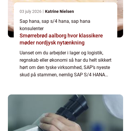
03 july 2026
Katrine Nielsen
Sap hana, sap s/4 hana, sap hana
konsulenter
Smørrebrød aalborg hvor klassikere
møder nordjysk nytænkning
Uanset om du arbejder i lager og logistik,
regnskab eller økonomi så har du helt sikkert
hørt om den tyske virksomhed, SAP’s nyeste
skud på stammen, nemlig SAP S/4 HANA
software. Softwaren, der er udviklet af den
store og kompetente virksomhed SAP gi...