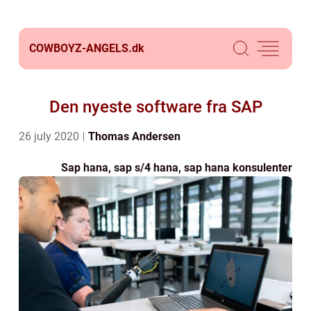
COWBOYZ-ANGELS.
dk
Den nyeste software fra SAP
26 july 2020
Thomas Andersen
Sap hana, sap s/4 hana, sap hana konsulenter