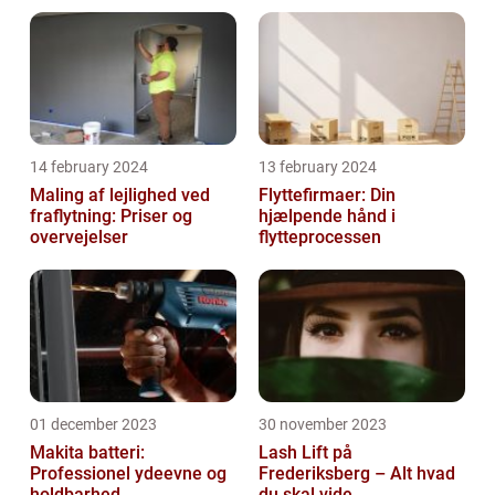
14 february 2024
13 february 2024
Maling af lejlighed ved
Flyttefirmaer: Din
fraflytning: Priser og
hjælpende hånd i
overvejelser
flytteprocessen
01 december 2023
30 november 2023
Makita batteri:
Lash Lift på
Professionel ydeevne og
Frederiksberg – Alt hvad
holdbarhed
du skal vide