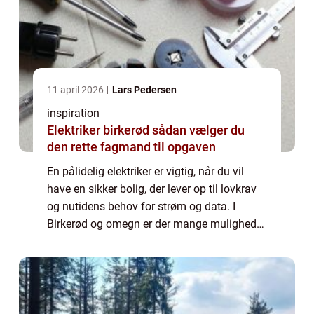
11 april 2026
Lars Pedersen
inspiration
Elektriker birkerød sådan vælger du
den rette fagmand til opgaven
En pålidelig elektriker er vigtig, når du vil
have en sikker bolig, der lever op til lovkrav
og nutidens behov for strøm og data. I
Birkerød og omegn er der mange muligheder,
men kvaliteten varierer. Derfor handler det
om at finde en fagmand, der båd...