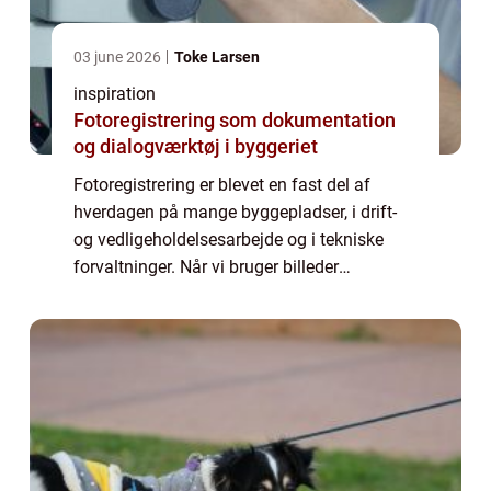
03 june 2026
Toke Larsen
inspiration
Fotoregistrering som dokumentation
og dialogværktøj i byggeriet
Fotoregistrering er blevet en fast del af
hverdagen på mange byggepladser, i drift-
og vedligeholdelsesarbejde og i tekniske
forvaltninger. Når vi bruger billeder
systematisk, kan vi dokumentere tilstand,
fremdrift og ansvar på en måde, som både
er p...