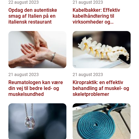
22 august 2023
21 august 2023
Opdag den autentiske
Kabelbakker: Effektiv
smag af Italien på en
kabelhåndtering til
italiensk restaurant
virksomheder og
offentlige institutioner
21 august 2023
21 august 2023
Reumatologen kan være
Kiropraktik: en effektiv
din vej til bedre led- og
behandling af muskel- og
muskelsundhed
skeletproblemer