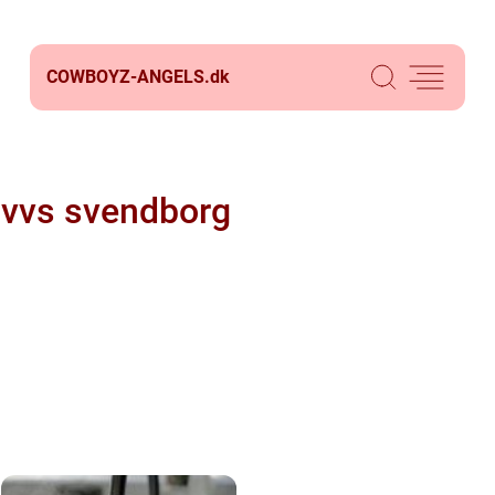
COWBOYZ-ANGELS.
dk
vvs svendborg