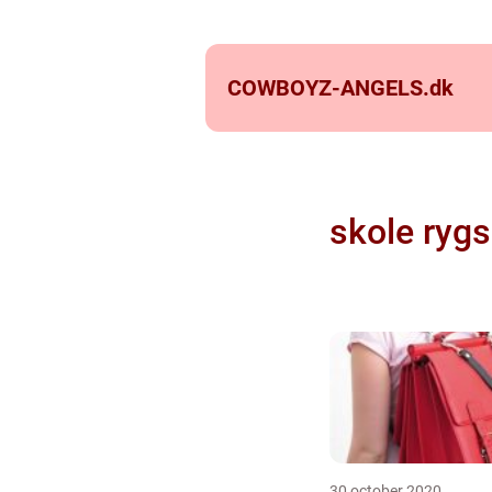
COWBOYZ-ANGELS.
dk
skole ryg
30 october 2020