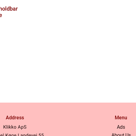
holdbar
e
Address
Menu
Ads
About Us