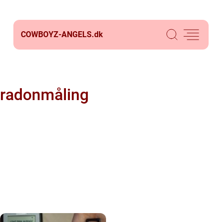
COWBOYZ-ANGELS.
dk
radonmåling