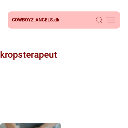
COWBOYZ-ANGELS.
dk
kropsterapeut